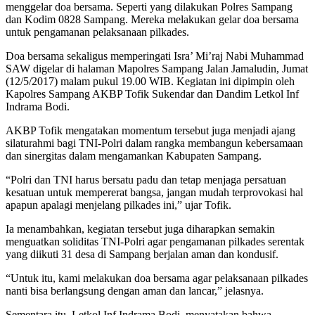
menggelar doa bersama. Seperti yang dilakukan Polres Sampang
dan Kodim 0828 Sampang. Mereka melakukan gelar doa bersama
untuk pengamanan pelaksanaan pilkades.
Doa bersama sekaligus memperingati Isra’ Mi’raj Nabi Muhammad
SAW digelar di halaman Mapolres Sampang Jalan Jamaludin, Jumat
(12/5/2017) malam pukul 19.00 WIB. Kegiatan ini dipimpin oleh
Kapolres Sampang AKBP Tofik Sukendar dan Dandim Letkol Inf
Indrama Bodi.
AKBP Tofik mengatakan momentum tersebut juga menjadi ajang
silaturahmi bagi TNI-Polri dalam rangka membangun kebersamaan
dan sinergitas dalam mengamankan Kabupaten Sampang.
“Polri dan TNI harus bersatu padu dan tetap menjaga persatuan
kesatuan untuk mempererat bangsa, jangan mudah terprovokasi hal
apapun apalagi menjelang pilkades ini,” ujar Tofik.
Ia menambahkan, kegiatan tersebut juga diharapkan semakin
menguatkan soliditas TNI-Polri agar pengamanan pilkades serentak
yang diikuti 31 desa di Sampang berjalan aman dan kondusif.
“Untuk itu, kami melakukan doa bersama agar pelaksanaan pilkades
nanti bisa berlangsung dengan aman dan lancar,” jelasnya.
Sementara itu, Letkol Inf Indrama Bodi, menyatakan bahwa